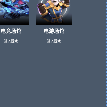
电竞场馆
电游场馆
进入游戏
进入游戏