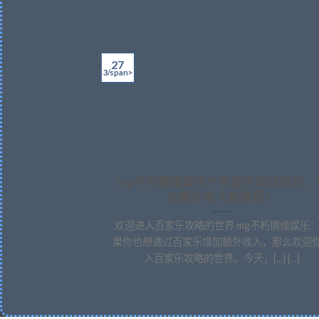
27
3/span>
赌球心，当然是
mg不朽情缘娱乐个百家乐实战技巧，
钱
加额外收入就靠招！
g不朽情缘体育活
欢迎进入百家乐攻略的世界 mg不朽情缘娱乐
的关键，而赌徒则
果你也想通过百家乐增加额外收入，那么欢迎
] [...]
入百家乐攻略的世界。今天，[...] [...]